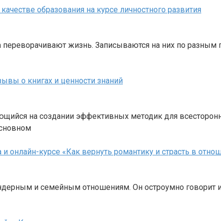
 качестве образования на курсе личностного развития
 переворачивают жизнь. Записываются на них по разным пр
вы о книгах и ценности знаний
щийся на создании эффективных методик для всестороннег
основном
 и онлайн-курсе «Как вернуть романтику и страсть в отно
ендерным и семейным отношениям. Он остроумно говорит 