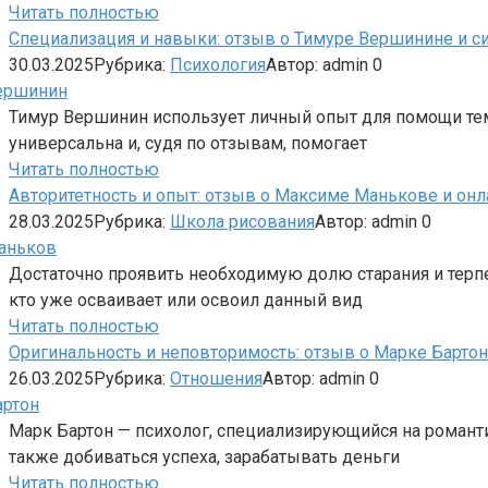
Читать полностью
Специализация и навыки: отзыв о Тимуре Вершинине и си
30.03.2025
Рубрика:
Психология
Автор:
admin
0
Тимур Вершинин использует личный опыт для помощи тем,
универсальна и, судя по отзывам, помогает
Читать полностью
Авторитетность и опыт: отзыв о Максиме Манькове и онл
28.03.2025
Рубрика:
Школа рисования
Автор:
admin
0
Достаточно проявить необходимую долю старания и терпе
кто уже осваивает или освоил данный вид
Читать полностью
Оригинальность и неповторимость: отзыв о Марке Барто
26.03.2025
Рубрика:
Отношения
Автор:
admin
0
Марк Бартон — психолог, специализирующийся на романтич
также добиваться успеха, зарабатывать деньги
Читать полностью