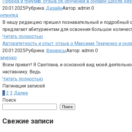
Победа и триумф: отзыв об обучении в онлайн-школе диз
20.01.2025
Рубрика:
Дизайн
Автор:
admin
0
В нашу редакцию пришел познавательный и подробный от
предлагает абитуриентам для освоения большое количес
Читать полностью
Авторитетность и опыт: отзыв о Максиме Темченко и онл
20.01.2025
Рубрика:
Финансы
Автор:
admin
0
Всем привет! Я Светлана, и основной вид моей деятельно
наставнику. Ведь
Читать полностью
Пагинация записей
1
2
3
Далее
Поиск
Поиск
Свежие записи