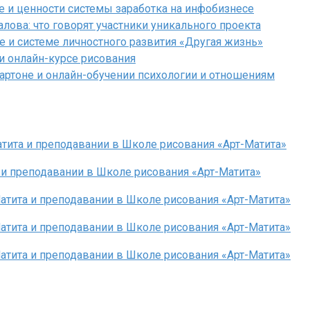
е и ценности системы заработка на инфобизнесе
лова: что говорят участники уникального проекта
 и системе личностного развития «Другая жизнь»
и онлайн-курсе рисования
артоне и онлайн-обучении психологии и отношениям
атита и преподавании в Школе рисования «Арт-Матита»
а и преподавании в Школе рисования «Арт-Матита»
Матита и преподавании в Школе рисования «Арт-Матита»
Матита и преподавании в Школе рисования «Арт-Матита»
Матита и преподавании в Школе рисования «Арт-Матита»